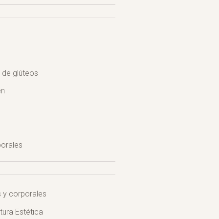
s
 de glúteos
en
porales
s y corporales
ura Estética