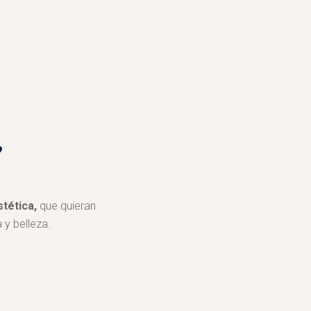
?
stética,
que quieran
 y belleza.