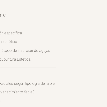
 MTC
ión especifica
al estético
 método de inserción de agujas
cupuntura Estética
Faciales según tipología de la piel
uvenecimiento facial)
s