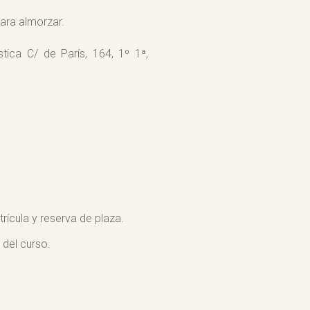
ara almorzar.
stica C/ de París, 164, 1º 1ª,
rícula y reserva de plaza.
o del curso.